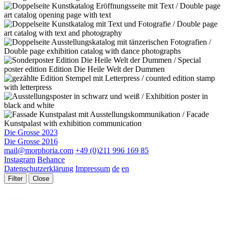
Die Grosse 2023
Die Grosse 2016
mail@morphoria.com
+49 (0)211 996 169 85
Instagram
Behance
Datenschutzerklärung
Impressum
de
en
Filter
Close
Projekt Typ
Projekt