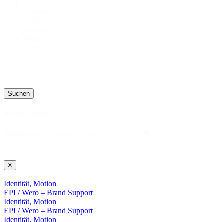
Alle
Typ
Identität
27
Publikation
24
Interaktiv
10
Motion
11
Typografie
9
Raum
12
Suchen
Projekt Suche
Projekt
Projekt Suche
Suche
X
Identität, Motion
EPI / Wero – Brand Support
Identität, Motion
EPI / Wero – Brand Support
Identität, Motion