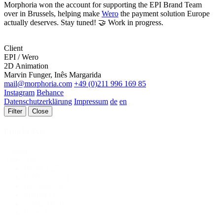
Morphoria won the account for supporting the EPI Brand Team
over in Brussels, helping make
Wero
the payment solution Europe
actually deserves. Stay tuned! 🤝 Work in progress.
Client
EPI / Wero
2D Animation
Marvin Funger, Inês Margarida
mail@morphoria.com
+49 (0)211 996 169 85
Instagram
Behance
Datenschutzerklärung
Impressum
de
en
Filter
Close
Projekt Typ
Projekt
Alle
Typ
Identität
27
Publikation
24
Interaktiv
10
Motion
11
Typografie
9
Raum
12