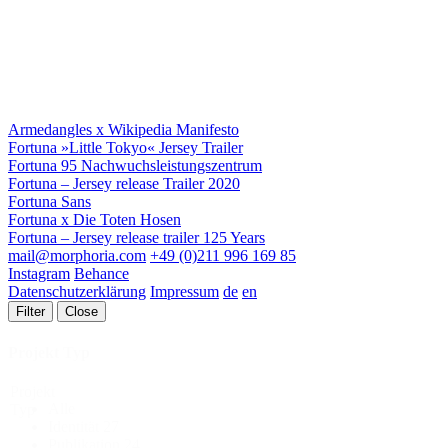
Armedangles x Wikipedia Manifesto
Fortuna »Little Tokyo« Jersey Trailer
Fortuna 95 Nachwuchsleistungszentrum
Fortuna – Jersey release Trailer 2020
Fortuna Sans
Fortuna x Die Toten Hosen
Fortuna – Jersey release trailer 125 Years
mail@morphoria.com
+49 (0)211 996 169 85
Instagram
Behance
Datenschutzerklärung
Impressum
de
en
Filter
Close
Projekt Typ
Projekt
Alle
Typ
Identität
27
Publikation
24