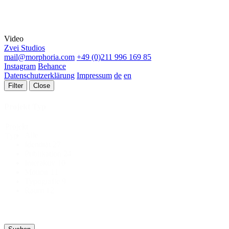
Video
Zvei Studios
mail@morphoria.com
+49 (0)211 996 169 85
Instagram
Behance
Datenschutzerklärung
Impressum
de
en
Filter
Close
Projekt Typ
Projekt
Alle
Typ
Identität
27
Publikation
24
Interaktiv
10
Motion
11
Typografie
9
Raum
12