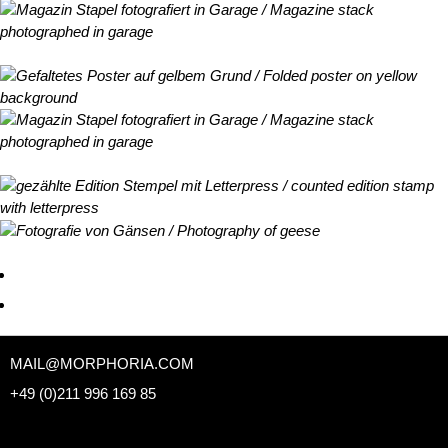
MAIL@MORPHORIA.COM
+49 (0)211 996 169 85