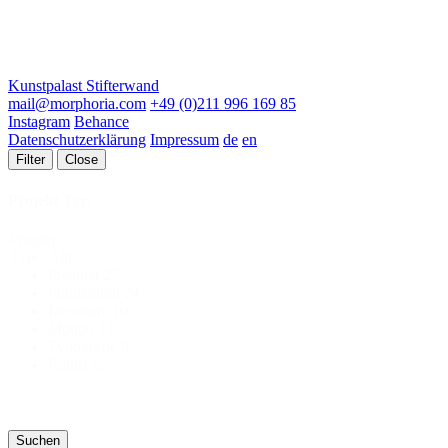
Kunstpalast Stifterwand
mail@morphoria.com
+49 (0)211 996 169 85
Instagram
Behance
Datenschutzerklärung
Impressum
de
en
Filter
Close
Projekt Typ
Projekt
Alle
Typ
Identität
27
Publikation
24
Interaktiv
10
Motion
11
Typografie
9
Raum
12
Suchen