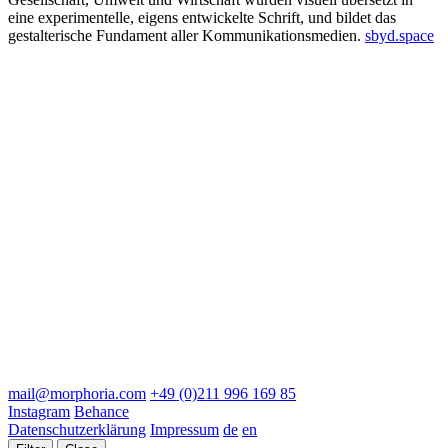
eine experimentelle, eigens entwickelte Schrift, und bildet das
gestalterische Fundament aller Kommunikationsmedien.
sbyd.space
mail@morphoria.com
+49 (0)211 996 169 85
Instagram
Behance
Datenschutzerklärung
Impressum
de
en