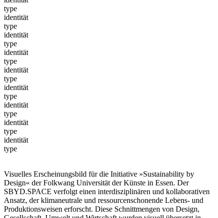
type
identität
type
identität
type
identität
type
identität
type
identität
type
identität
type
identität
type
identität
type
Visuelles Erscheinungsbild für die Initiative »Sustainability by
Design« der Folkwang Universität der Künste in Essen. Der
SBYD.SPACE verfolgt einen interdisziplinären und kollaborativen
Ansatz, der klimaneutrale und ressourcenschonende Lebens- und
Produktionsweisen erforscht. Diese Schnittmengen von Design,
Gesellschaft, Umwelt und Wirtschaft wurden visuell übersetzt in