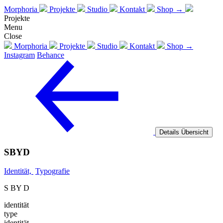
Morphoria
Projekte
Studio
Kontakt
Shop →
Projekte
Menu
Close
Morphoria
Projekte
Studio
Kontakt
Shop →
Instagram
Behance
Details
Übersicht
SBYD
Identität,
Typografie
S BY D
identität
type
identität