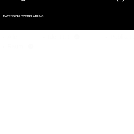
DATENSCHUTZERKLÄRUNG
Alle
Identität
Publikat
27
Raum
12