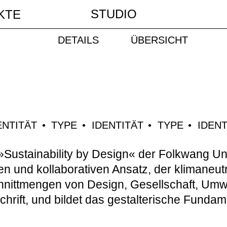
STUDIO
KTE
DETAILS
ÜBERSICHT
ENTITÄT
TYPE
IDENTITÄT
TYPE
IDENT
e »Sustainability by Design« der Folkwang Un
ren und kollaborativen Ansatz, der klimane
nittmengen von Design, Gesellschaft, Umwel
Schrift, und bildet das gestalterische Fund