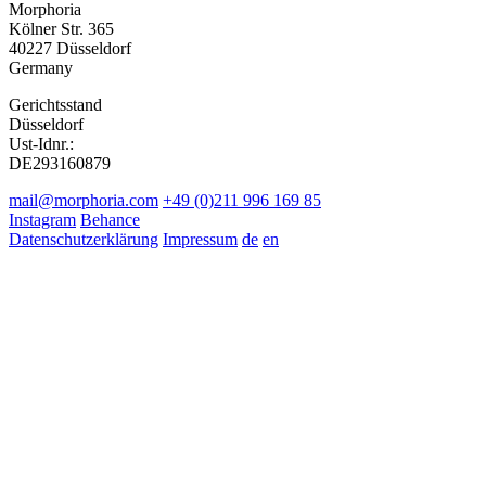
Morphoria
Kölner Str. 365
40227 Düsseldorf
Germany
Gerichtsstand
Düsseldorf
Ust-Idnr.:
DE293160879
mail@morphoria.com
+49 (0)211 996 169 85
Instagram
Behance
Datenschutzerklärung
Impressum
de
en