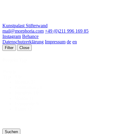
Kunstpalast Stifterwand
mail@morphoria.com
+49 (0)211 996 169 85
Instagram
Behance
Datenschutzerklärung
Impressum
de
en
Filter
Close
Projekt Typ
Projekt
Alle
Typ
Identität
27
Publikation
24
Interaktiv
10
Motion
11
Typografie
9
Raum
12
Suchen