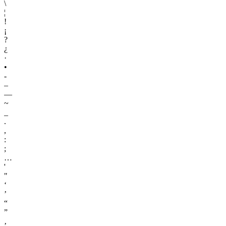
\
¦
!
¡
?
¿
·
•
-
–
—
~
_
.
,
:
;
…
'
"
‘
’
“
”
‚