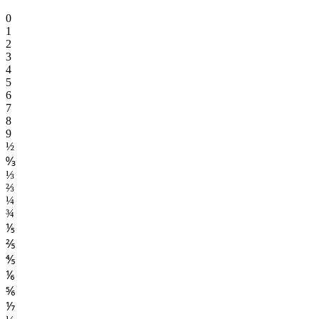
0
1
2
3
4
5
6
7
8
9
½
↉
⅓
⅔
¼
¾
⅕
⅖
⅘
⅙
⅚
⅐