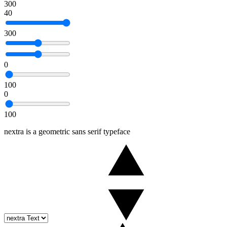
300
40
300
0
100
0
100
nextra is a geometric sans serif typeface