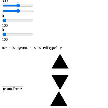
300
0
100
0
100
nextra is a geometric sans serif typeface