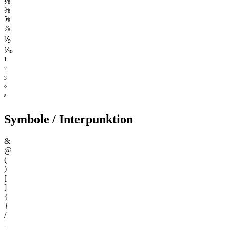
⅛
⅜
⅝
⅞
⅑
⅒
¹
²
³
º
ª
Symbole / Interpunktion
&
@
(
)
[
]
{
}
/
|