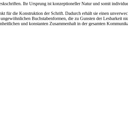
teskschriften. Ihr Ursprung ist konzeptioneller Natur und somit individ
kt für die Konstruktion der Schrift. Dadurch erhält sie einen unverwe
e ungewöhnlichen Buchstabenformen, die zu Gunsten der Lesbarkeit nich
inheitlichen und konstanten Zusammenhalt in der gesamten Kommunika