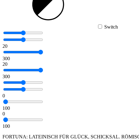
Switch
20
300
20
300
0
100
0
100
FORTUNA: LATEINISCH FÜR GLÜCK, SCHICKSAL. RÖMI