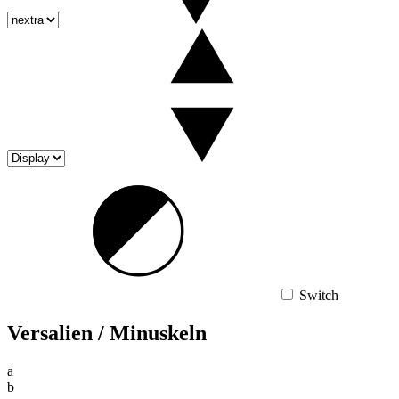
Switch
Versalien / Minuskeln
a
b