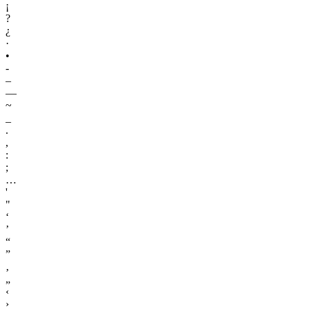
¡
?
¿
·
•
-
–
—
~
_
.
,
:
;
…
'
"
‘
’
“
”
‚
„
‹
›