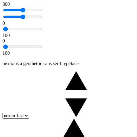
300
0
100
0
100
nextra is a geometric sans serif typeface