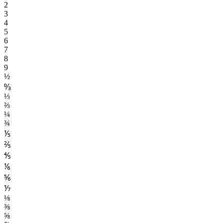
2
3
4
5
6
7
8
9
½
↉
⅓
⅔
¼
¾
⅕
⅖
⅘
⅙
⅚
⅐
⅛
⅜
⅝