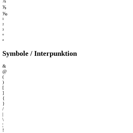
⅞
⅑
⅒
¹
²
³
º
ª
Symbole / Interpunktion
&
@
(
)
[
]
{
}
/
|
\
¦
!