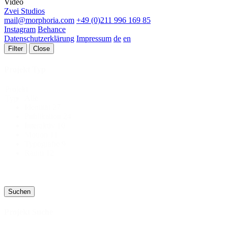
Video
Zvei Studios
mail@morphoria.com
+49 (0)211 996 169 85
Instagram
Behance
Datenschutzerklärung
Impressum
de
en
Filter
Close
Projekt Typ
Projekt
Alle
Typ
Identität
27
Publikation
24
Interaktiv
10
Motion
11
Typografie
9
Raum
12
Suchen
Projekt Suche