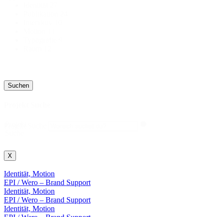
Identität
27
Publikation
24
Interaktiv
10
Motion
11
Typografie
9
Raum
12
Suchen
Projekt Suche
Projekt
Projekt Suche
Suche
X
Identität, Motion
EPI / Wero – Brand Support
Identität, Motion
EPI / Wero – Brand Support
Identität, Motion