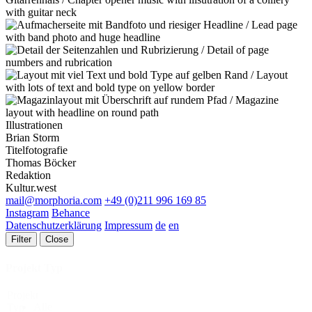
Illustrationen
Brian Storm
Titelfotografie
Thomas Böcker
Redaktion
Kultur.west
mail@morphoria.com
+49 (0)211 996 169 85
Instagram
Behance
Datenschutzerklärung
Impressum
de
en
Filter
Close
Projekt Typ
Projekt
Alle
Typ