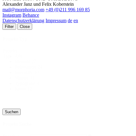
Alexander Janz und Felix Koberstein
mail@morphoria.com
+49 (0)211 996 169 85
Instagram
Behance
Datenschutzerklärung
Impressum
de
en
Filter
Close
Projekt Typ
Projekt
Alle
Typ
Identität
27
Publikation
24
Interaktiv
10
Motion
11
Typografie
9
Raum
12
Suchen
Projekt Suche